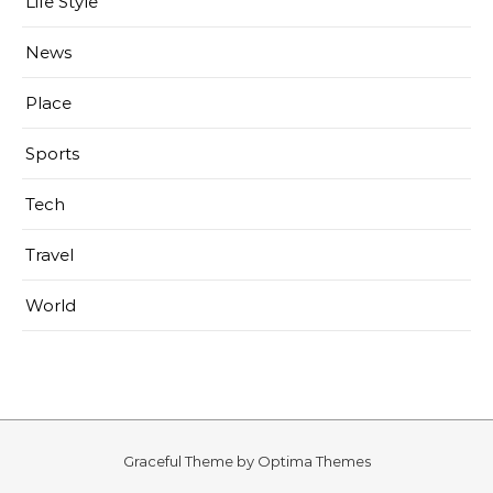
Life Style
News
Place
Sports
Tech
Travel
World
Graceful Theme by
Optima Themes