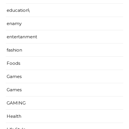
education\
enamy
entertanment
fashion
Foods
Games
Games
GAMING
Health