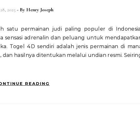
 28, 2025
- By
Henry Joseph
na sensasi adrenalin dan peluang untuk mendapatka
a. Togel 4D sendiri adalah jenis permainan di man
dan hasilnya ditentukan melalui undian resmi. Seirin
ONTINUE READING