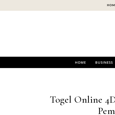
Skip to content
HOM
HOME
BUSINESS
Togel Online 4
Pem