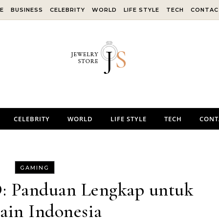
E
BUSINESS
CELEBRITY
WORLD
LIFE STYLE
TECH
CONTAC
CELEBRITY
WORLD
LIFE STYLE
TECH
CONT
GAMING
D: Panduan Lengkap untuk
ain Indonesia